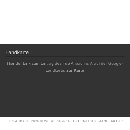
Landkarte
Hier der Link zum Eintrag des TuS Ahbach e.V. auf der Google-
Landkarte:
zur Karte
TUS AHBACH 2026 ©
WEBDESIGN: REUTERMEDIEN-MANUFAKTUR