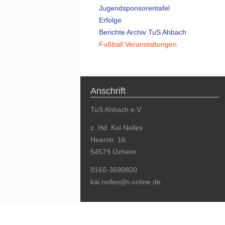
Jugendsponsorentafel
Erfolge
Berichte Archiv TuS Ahbach
Fußball Veranstaltungen
Anschrift
TuS Ahbach e.V.
z. Hd. Kai Nelles
Heerstr. 16
54579 Üxheim
0160-3690800
kai.nelles@t-online.de