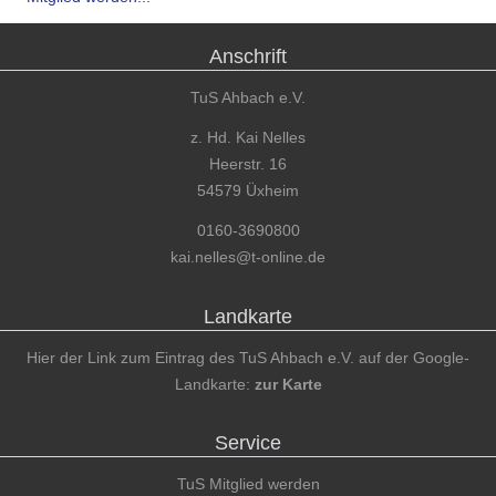
Anschrift
TuS Ahbach e.V.
z. Hd. Kai Nelles
Heerstr. 16
54579 Üxheim
0160-3690800
kai.nelles@t-online.de
Landkarte
Hier der Link zum Eintrag des TuS Ahbach e.V. auf der Google-
Landkarte:
zur Karte
Service
TuS Mitglied werden