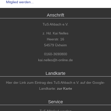
Mitglied werden...
Anschrift
TuS Ahbach e.V.
z. Hd. Kai Nelles
Heerstr. 16
54579 Üxheim
0160-3690800
kai.nelles@t-online.de
Landkarte
Hier der Link zum Eintrag des TuS Ahbach e.V. auf der Google-
Landkarte:
zur Karte
Service
TuS Mitglied werden