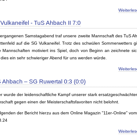
Weiterle
Vulkaneifel - TuS Ahbach II 7:0
ergangenen Samstagabend traf unsere zweite Mannschaft des TuS A
ettenfeld auf die SG Vulkaneifel. Trotz des schwülen Sommerwetters g
e Mannschaften motiviert ins Spiel, doch von Beginn an zeichnete sic
 dies ein sehr schwieriger Abend für uns werden würde.
Weiterle
 Ahbach – SG Ruwertal 0:3 (0:0)
er wurde der leidenschaftliche Kampf unserer stark ersatzgeschwächte
schaft gegen einen der Meisterschaftsfavoriten nicht belohnt.
olgenden der Bericht hierzu aus dem Online Magazin "11er-Online" vom
8.24
Weiterle