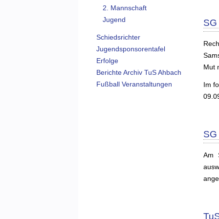
2. Mannschaft
Jugend
SG 
Schiedsrichter
Rech
Jugendsponsorentafel
Sams
Erfolge
Mut 
Berichte Archiv TuS Ahbach
Fußball Veranstaltungen
Im f
09.0
SG 
Am S
ausw
angep
TuS