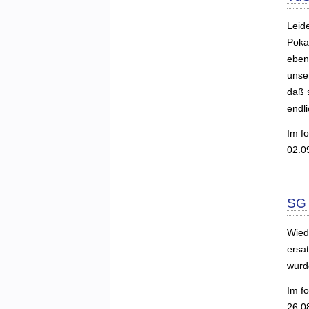
Leid
Poka
ebenf
unser
daß s
endli
Im f
02.0
SG 
Wied
ersa
wurd
Im f
26.0