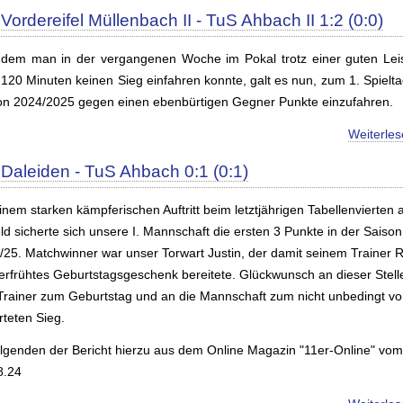
Vordereifel Müllenbach II - TuS Ahbach II 1:2 (0:0)
dem man in der vergangenen Woche im Pokal trotz einer guten Lei
 120 Minuten keinen Sieg einfahren konnte, galt es nun, zum 1. Spielta
on 2024/2025 gegen einen ebenbürtigen Gegner Punkte einzufahren.
Weiterle
Daleiden - TuS Ahbach 0:1 (0:1)
inem starken kämpferischen Auftritt beim letztjährigen Tabellenvierten 
ld sicherte sich unsere I. Mannschaft die ersten 3 Punkte in der Saison
/25. Matchwinner war unser Torwart Justin, der damit seinem Trainer 
verfrühtes Geburtstagsgeschenk bereitete. Glückwunsch an dieser Stell
Trainer zum Geburtstag und an die Mannschaft zum nicht unbedingt vo
rteten Sieg.
olgenden der Bericht hierzu aus dem Online Magazin "11er-Online" vom
8.24