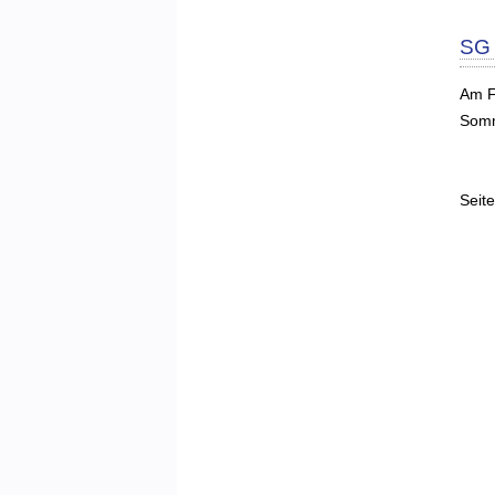
SG 
Am F
Somm
Seite