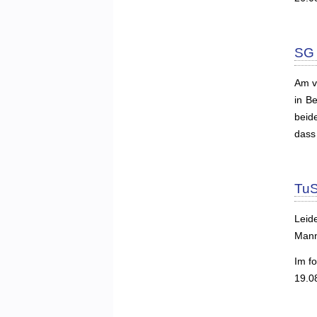
SG 
Am v
in B
beid
dass
TuS
Leid
Mann
Im f
19.0