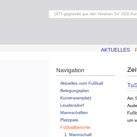
1973 gegründet aus den Vereinen SV 1920 Ker
AKTUELLES
Navigation
Aktuelles vom Fußball
TuS
Belegungsplan
Kunstrasenplatz
Am S
Leudersdorf
Aude
Mannschaften
Fußb
Platzpate
um w
Fußballberichte
1. Mannschaft