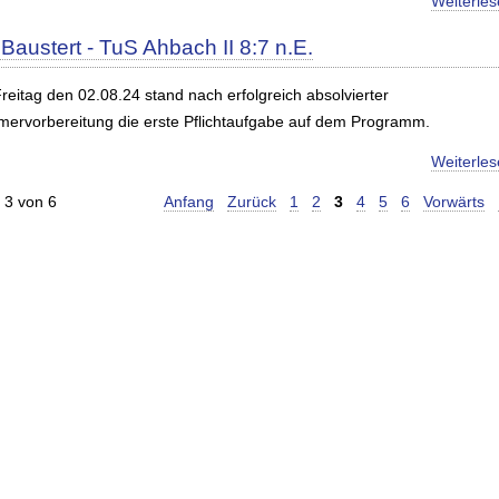
Weiterle
Baustert - TuS Ahbach II 8:7 n.E.
reitag den 02.08.24 stand nach erfolgreich absolvierter
ervorbereitung die erste Pflichtaufgabe auf dem Programm.
Weiterle
 3 von 6
Anfang
Zurück
1
2
3
4
5
6
Vorwärts