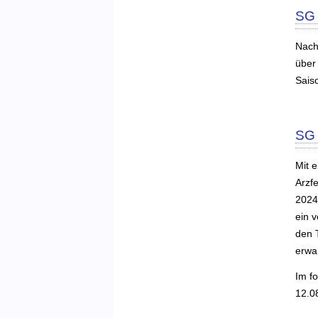
SG 
Nach
über
Sais
SG 
Mit e
Arzfe
2024
ein 
den 
erwa
Im f
12.0