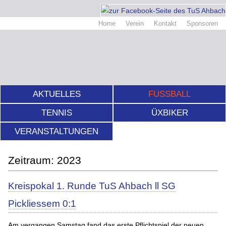
Home
Verein
Kontakt
Sponsoren
AKTUELLES
FUSSBALL
TENNIS
ÜXBIKER
VERANSTALTUNGEN
2023
Kreispokal 1. Runde TuS Ahbach ll SG
Pickliessem 0:1
Am vergangen Samstag fand das erste Pflichtspiel der neuen