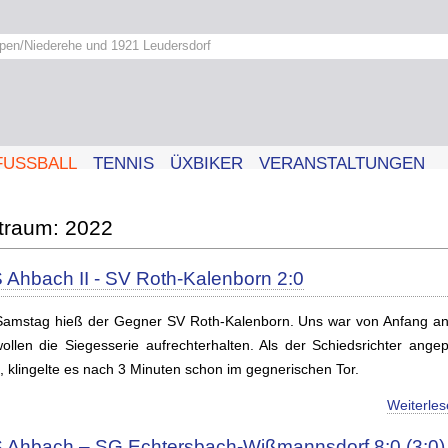
pen/Niederehe und 1921 Leudersdorf
FUSSBALL
TENNIS
ÜXBIKER
VERANSTALTUNGEN
2022
 Ahbach II - SV Roth-Kalenborn 2:0
amstag hieß der Gegner SV Roth-Kalenborn. Uns war von Anfang an 
wollen die Siegesserie aufrechterhalten. Als der Schiedsrichter angepf
e, klingelte es nach 3 Minuten schon im gegnerischen Tor.
Weiterle
 Ahbach – SG Echtersbach-Wißmannsdorf 8:0 (3:0)