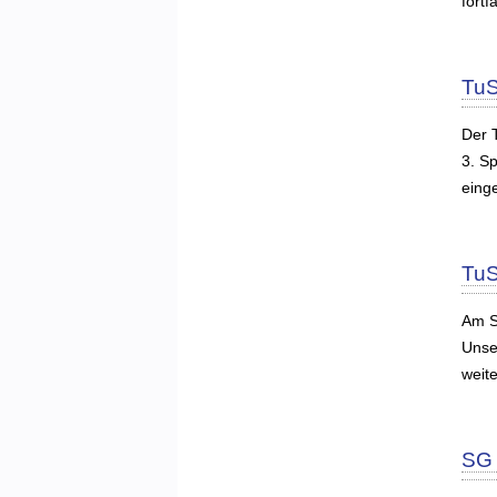
fortf
TuS
Der 
3. Sp
eing
TuS
Am S
Unse
weit
SG 