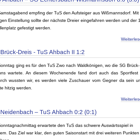
amstagabend empfing der TuS den Aufsteiger aus Wißmannsdorf. Mit
igen Einstellung sollte der nächste Dreier eingefahren werden und der 1
lenplatz gefestigt werden.
Weiterle
Brück-Dreis - TuS Ahbach II 1:2
onntag ging es für den TuS Zwo nach Waldkönigen, wo die SG Brück-
uns wartete. An diesem Wochenende fand dort auch das Sportfest s
rch wussten wir, es werden viele Zuschauer vom Gegner da sein u
te hitzig werden.
Weiterle
Neidenbach – TuS Ahbach 0:2 (0:1)
onntagnachmittag erwartete den TuS das schwere Auswärtsspiel in
em. Das Ziel war klar, den guten Saisonstart mit drei weiteren Punkten