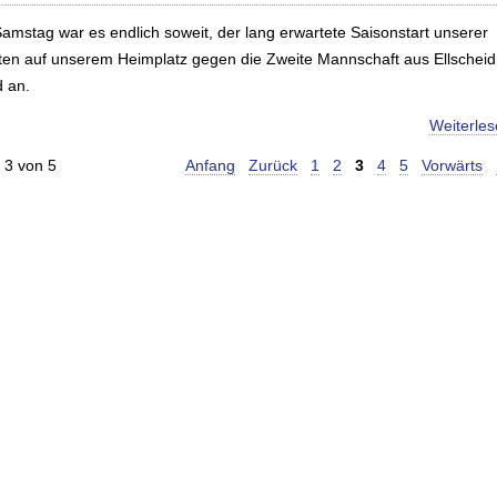
amstag war es endlich soweit, der lang erwartete Saisonstart unserer
ten auf unserem Heimplatz gegen die Zweite Mannschaft aus Ellscheid
d an.
Weiterle
 3 von 5
Anfang
Zurück
1
2
3
4
5
Vorwärts