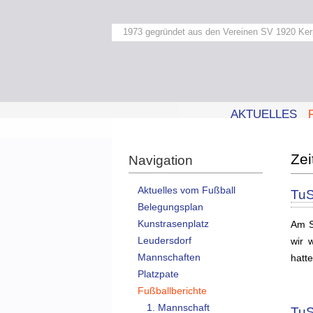
1973 gegründet aus den Vereinen SV 1920 Ker
AKTUELLES
Navigation
Aktuelles vom Fußball
TuS
Belegungsplan
Kunstrasenplatz
Am S
Leudersdorf
wir 
Mannschaften
hatt
Platzpate
Fußballberichte
1. Mannschaft
TuS