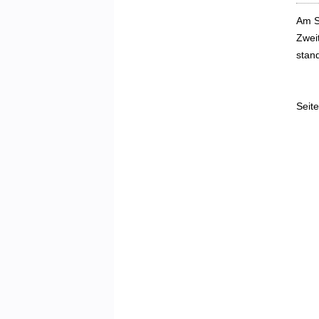
Am S
Zwei
stan
Seite