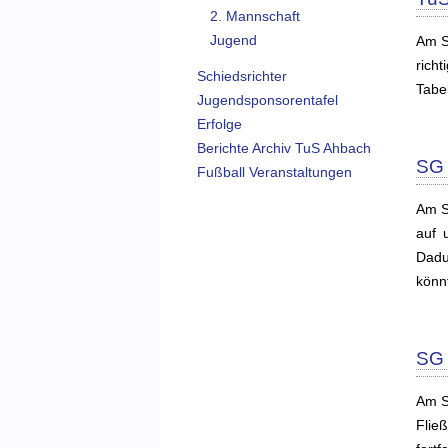
2. Mannschaft
Jugend
Am S
richt
Schiedsrichter
Tabel
Jugendsponsorentafel
Erfolge
Berichte Archiv TuS Ahbach
SG 
Fußball Veranstaltungen
Am S
auf 
Dadu
könn
SG 
Am S
Fließ