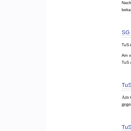
Nach
beka
SG 
TuS A
Am v
TuS 
TuS
Am v
gege
TuS